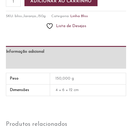
ADICIONAR AO CARRINHO
Laranja
150g
SKU:
bliss_laranja_150g
Categoria:
Linha Bliss
quantidade
Lista de Desejos
Informação adicional
Avaliações (0)
Peso
150,000 g
Dimensões
4 × 6 × 12 cm
Produtos relacionados