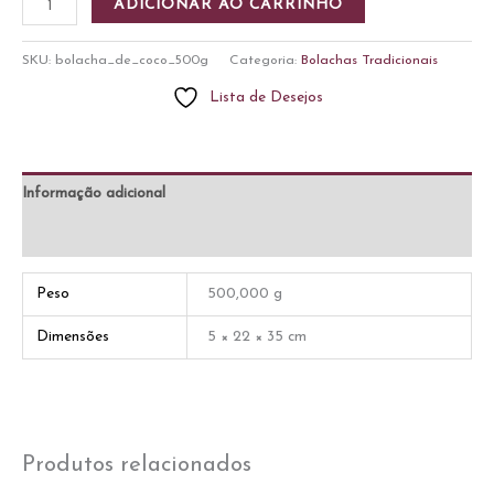
ADICIONAR AO CARRINHO
de
Coco
SKU:
bolacha_de_coco_500g
Categoria:
Bolachas Tradicionais
500g
Lista de Desejos
quantidade
Informação adicional
Avaliações (0)
Peso
500,000 g
Dimensões
5 × 22 × 35 cm
Produtos relacionados