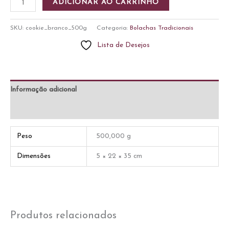
ADICIONAR AO CARRINHO
Branco
500g
SKU:
cookie_branco_500g
Categoria:
Bolachas Tradicionais
quantidade
Lista de Desejos
Informação adicional
Avaliações (0)
Peso
500,000 g
Dimensões
5 × 22 × 35 cm
Produtos relacionados