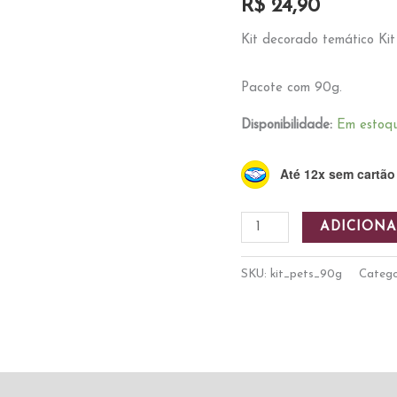
R$
24,90
Kit decorado temático Kit
Pacote com 90g.
Disponibilidade:
Em estoq
Até 12x sem cartão
Kit
ADICIONA
Pets
90g
SKU:
kit_pets_90g
Catego
quantidade