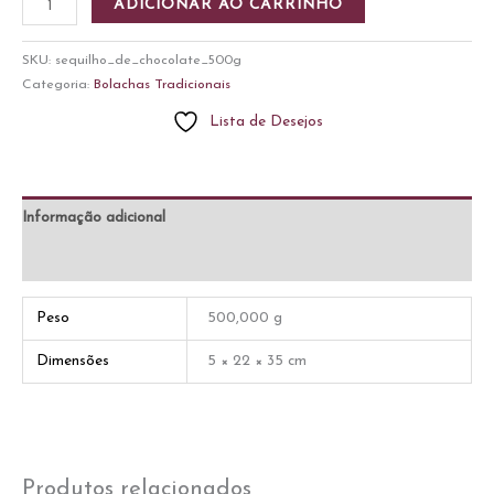
ADICIONAR AO CARRINHO
de
Chocolate
SKU:
sequilho_de_chocolate_500g
500g
Categoria:
Bolachas Tradicionais
quantidade
Lista de Desejos
Informação adicional
Avaliações (0)
Peso
500,000 g
Dimensões
5 × 22 × 35 cm
Produtos relacionados