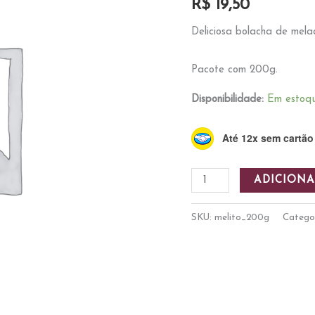
R$
19,50
Deliciosa bolacha de mela
Pacote com 200g.
Disponibilidade:
Em estoq
Até 12x sem cartão
Melito
ADICIONA
200g
quantidade
SKU:
melito_200g
Catego