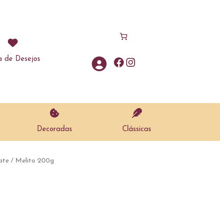
a de Desejos
Facebook
Instagram
Decoradas
Clássicas
ate
/ Melito 200g