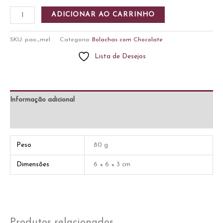
Pão
ADICIONAR AO CARRINHO
de
Mel
SKU:
pao_mel
Categoria:
Bolachas com Chocolate
com
Lista de Desejos
Doce
de
Leite
quantidade
Informação adicional
Avaliações (0)
Peso
80 g
Dimensões
6 × 6 × 3 cm
Produtos relacionados