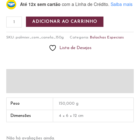
Até 12x sem cartão
com a Linha de Crédito.
Saiba mais
Palmier
ADICIONAR AO CARRINHO
com
Canela
SKU:
palmier_com_canela_150g
Categoria:
Bolachas Especiais
150g
Lista de Desejos
quantidade
Informação adicional
Avaliações (0)
Peso
150,000 g
Dimensões
4 × 6 × 12 cm
Não há avaliações ainda.