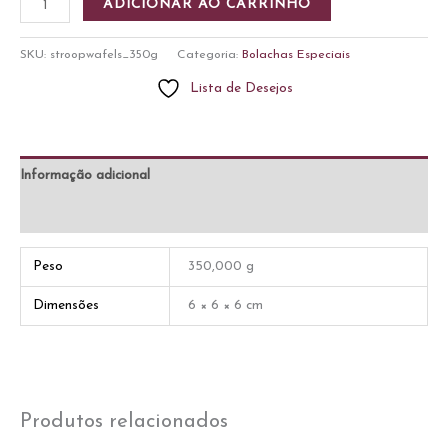
ADICIONAR AO CARRINHO
350g
quantidade
SKU:
stroopwafels_350g
Categoria:
Bolachas Especiais
Lista de Desejos
Informação adicional
Avaliações (0)
Peso
350,000 g
Dimensões
6 × 6 × 6 cm
Produtos relacionados