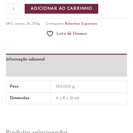
Santa
ADICIONAR AO CARRINHO
Fé
150g
SKU:
santa_fe_150g
Categoria:
Bolachas Especiais
quantidade
Lista de Desejos
Informação adicional
Avaliações (0)
Peso
150,000 g
Dimensões
4 × 6 × 12 cm
Produtos relacionados